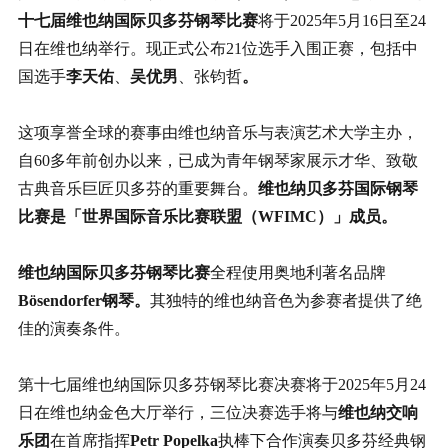
十七届维也纳国际贝多芬钢琴比赛
将于2025年5月16日至24
日在维也纳举行。现正式公布21位选手入围正赛，包括中
国选手
李天佑
、
吴优男
、张钧哲
。
这项享誉全球的赛事由维也纳音乐与表演艺术大学主办，
自60多年前创办以来，已成为青年钢琴家展示才华、致敬
古典音乐巨匠贝多芬的重要舞台。
维也纳贝多芬
国际
钢琴
比赛
是「世界国际音乐比赛联盟（
WFIMC
）」成员。
维也纳国际贝多芬钢琴比赛
全程使用奥地利著名品牌
Bösendorfer
钢琴。
其独特的维也纳音色为参赛者提供了绝
佳的演奏条件。
第十七届维也纳国际贝多芬钢琴比赛决赛将于2025年5月24
日在维也纳金色大厅举行，三位决赛选手将与
维也纳交响
乐团
在首席指挥
Petr Popelka
执棒下合作演奏贝多芬经典钢