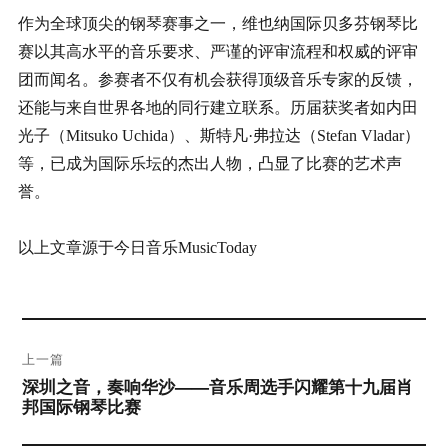
作为全球顶尖的钢琴赛事之一，维也纳国际贝多芬钢琴比
赛以其高水平的音乐要求、严谨的评审流程和权威的评审
团而闻名。参赛者不仅有机会获得顶级音乐专家的反馈，
还能与来自世界各地的同行建立联系。历届获奖者如内田
光子（Mitsuko Uchida）、斯特凡·弗拉达（Stefan Vladar）
等，已成为国际乐坛的杰出人物，凸显了比赛的艺术声
誉。
以上文章源于今日音乐MusicToday
文
上一篇
章
深圳之音，奏响华沙——音乐周选手闪耀第十九届肖
邦国际钢琴比赛
导