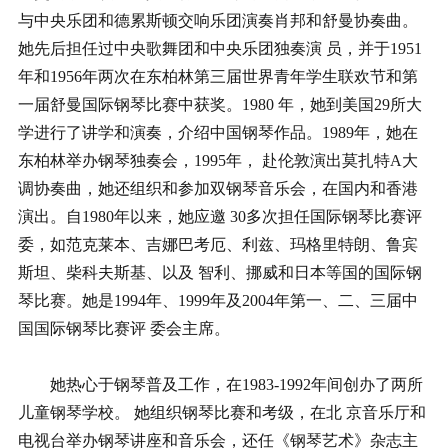
与中央乐团和德累斯顿交响乐团演奏肖邦和舒曼协奏曲。
她先后担任过中央歌舞团和中央乐团独奏演 员，并于1951
年和1956年两次在东柏林第三届世界青年学生联欢节和第
一届舒曼国际钢琴比赛中获奖。1980 年，她到美国29所大
学进行了讲学和演奏，介绍中国钢琴作品。1989年，她在
东柏林举办钢琴独奏会，1995年， 赴伦敦演出莫扎特A大
调协奏曲，她还组织和参加双钢琴音乐会，在国内和香港
演出。自1980年以来，她应邀 30多次担任国际钢琴比赛评
委，如范克莱本、吉娜巴考厄、利兹、玛格里特朗、鲁宾
斯坦、柴科夫斯基、以及 智利、挪威和日本等国的国际钢
琴比赛。她是1994年、1999年及2004年第一、二、三届中
国国际钢琴比赛评 委会主席。
她热心于钢琴普及工作，在1983-1992年间创办了两所
儿童钢琴学校。 她组织钢琴比赛和考级，在北 京音乐厅和
电视台举办钢琴讲座和音乐会，还任《钢琴艺术》杂志主