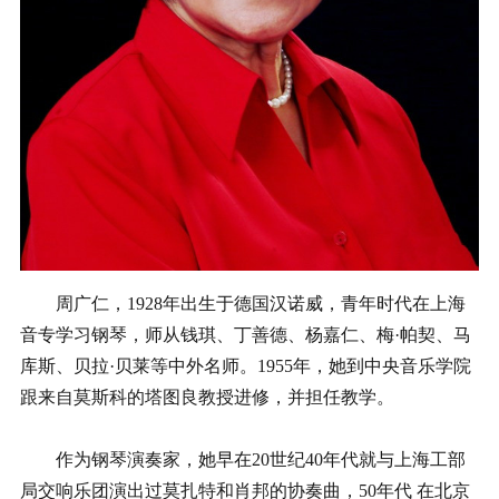
周广仁，1928年出生于德国汉诺威，青年时代在上海
音专学习钢琴，师从钱琪、丁善德、杨嘉仁、梅·帕契、马
库斯、贝拉·贝莱等中外名师。1955年，她到中央音乐学院
跟来自莫斯科的塔图良教授进修，并担任教学。
作为钢琴演奏家，她早在20世纪40年代就与上海工部
局交响乐团演出过莫扎特和肖邦的协奏曲，50年代 在北京